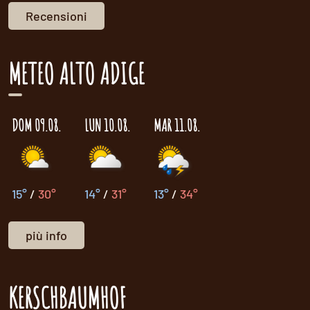
Recensioni
METEO ALTO ADIGE
DOM 09.08.
LUN 10.08.
MAR 11.08.
15°
/
30°
14°
/
31°
13°
/
34°
più info
KERSCHBAUMHOF